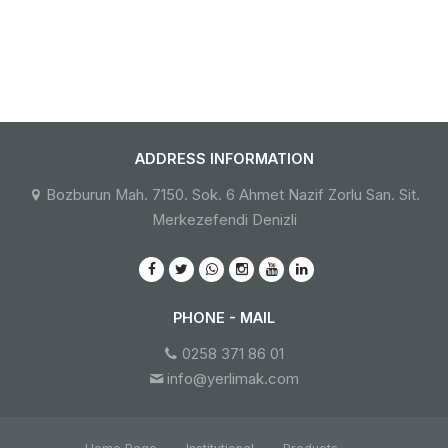
ADDRESS INFORMATION
Bozburun Mah. 7150. Sok. 6 Ahmet Nazif Zorlu San. Sit.
Merkezefendi Denizli
PHONE - MAIL
0258 371 86 01
info@yerlimak.com