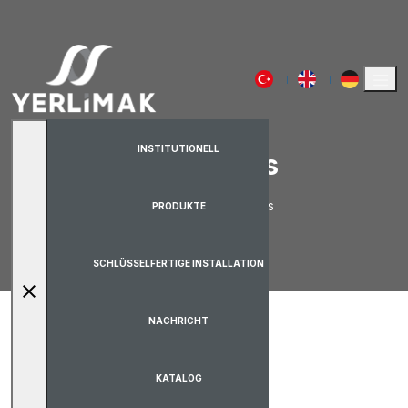
INSTITUTIONELL
Downloads
Startseite
Downloads
PRODUKTE
SCHLÜSSELFERTIGE INSTALLATION
close
NACHRICHT
KATALOG