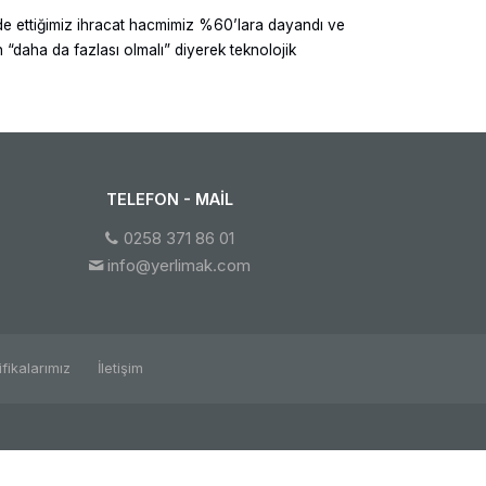
lde ettiğimiz ihracat hacmimiz %60’lara dayandı ve
“daha da fazlası olmalı” diyerek teknolojik
TELEFON - MAIL
0258 371 86 01
info@yerlimak.com
ifikalarımız
İletişim