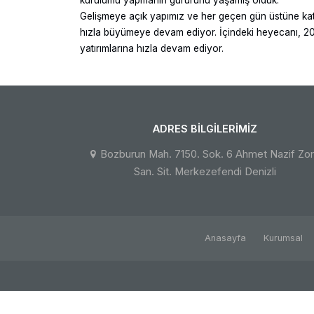
kurulumu yapmanın gururunu yaşamış olduk.
Gelişmeye açık yapımız ve her geçen gün üstüne katt
hızla büyümeye devam ediyor. İçindeki heyecanı, 200
yatırımlarına hızla devam ediyor.
ADRES BILGILERIMIZ
Bozburun Mah. 7150. Sok. 6 Ahmet Nazif Zor
San. Sit. Merkezefendi Denizli
Anasayfa
Kurumsal