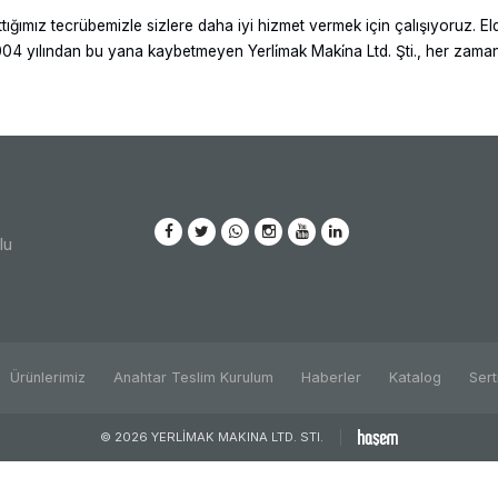
ığımız tecrübemizle sizlere daha iyi hizmet vermek için çalışıyoruz. E
4 yılından bu yana kaybetmeyen Yerli̇mak Maki̇na Ltd. Şti., her zaman 
lu
Ürünlerimiz
Anahtar Teslim Kurulum
Haberler
Katalog
Sert
© 2026 YERLİMAK MAKINA LTD. STI.