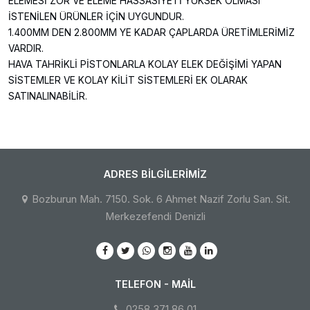
ELEMESİ ZOR VE ELEME HASSASİYETİ YÜKSEK OLMASI
İSTENİLEN ÜRÜNLER İÇİN UYGUNDUR.
1.400MM DEN 2.800MM YE KADAR ÇAPLARDA ÜRETİMLERİMİZ
VARDIR.
HAVA TAHRİKLİ PİSTONLARLA KOLAY ELEK DEĞİŞİMİ YAPAN
SİSTEMLER VE KOLAY KİLİT SİSTEMLERİ EK OLARAK
SATINALINABİLİR.
ADRES BILGILERIMIZ
Bozburun Mah. 7150. Sok. 6 Ahmet Nazif Zorlu San. Sit.
Merkezefendi Denizli
TELEFON - MAIL
0258 371 86 01