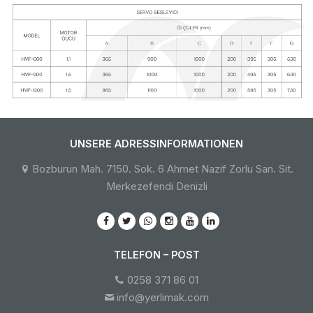
UNSERE ADRESSINFORMATIONEN
Bozburun Mah. 7150. Sok. 6 Ahmet Nazif Zorlu San. Sit.
Merkezefendi Denizli
TELEFON – POST
0258 371 86 01
info@yerlimak.com